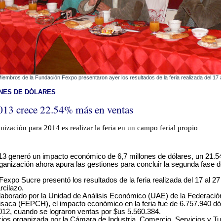
mbros de la Fundación Fexpo presentaron ayer los resultados de la feria realizada del 17 a
ONES DE DÓLARES
013 crece 22.54% más en ventas
anización para 2014 es realizar la feria en un campo ferial propio
3 generó un impacto económico de 6,7 millones de dólares, un 21.
ganización ahora apura las gestiones para concluir la segunda fase d
Fexpo Sucre presentó los resultados de la feria realizada del 17 al 27
rcilazo.
laborado por la Unidad de Análisis Económico (UAE) de la Federaci
saca (FEPCH), el impacto económico en la feria fue de 6.757.940 d
012, cuando se lograron ventas por $us 5.560.384.
os organizada por la Cámara de Industria, Comercio, Servicios y 