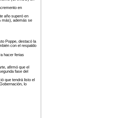
incremento en
te año superó en
9% más), además se
sto Poppe, destacó la
mbién con el respaldo
ra hacer ferias
rte, afirmó que el
 segunda fase del
 que tendrá listo el
 Gobernación, lo