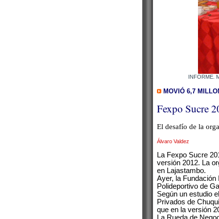
INFORME. Mie
MOVIÓ 6,7 MILL
Fexpo Sucre 2
El desafío de la org
Álvaro Valdez
La Fexpo Sucre 201
versión 2012. La or
en Lajastambo.
Ayer, la Fundación 
Polideportivo de Ga
Según un estudio e
Privados de Chuqui
que en la versión 2
La Rueda de Negoci