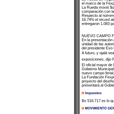
el marco de la Fexp
La Rueda movió $us
comparación con la
Respecto al número
16.74% el récord a
entregaron 1.083 p
NUEVO CAMPO F
En la presentación 
unidad de las autor
del presidente Evo
A futuro, y ojalá s
exposiciones, dijo
El oficial mayor de
Gobierno Municipal 
nuevo campo ferial
La Fundación Fexpo 
proyecto del diseño
presentará al Gobie
Impuestos
Bs 516.717 es lo q
MOVIMIENTO GEN