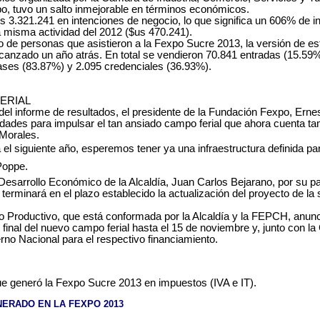
o, tuvo un salto inmejorable en términos económicos.
 3.321.241 en intenciones de negocio, lo que significa un 606% de 
 misma actividad del 2012 ($us 470.241).
 de personas que asistieron a la Fexpo Sucre 2013, la versión de es
lcanzado un año atrás. En total se vendieron 70.841 entradas (15.5
ases (83.87%) y 2.095 credenciales (36.93%).
ERIAL
del informe de resultados, el presidente de la Fundación Fexpo, Erne
idades para impulsar el tan ansiado campo ferial que ahora cuenta ta
 Morales.
ea el siguiente año, esperemos tener ya una infraestructura definida pa
 Poppe.
 Desarrollo Económico de la Alcaldía, Juan Carlos Bejarano, por su pa
terminará en el plazo establecido la actualización del proyecto de la
.
Productivo, que está conformada por la Alcaldía y la FEPCH, anunció
 final del nuevo campo ferial hasta el 15 de noviembre y, junto con la
rno Nacional para el respectivo financiamiento.
ue generó la Fexpo Sucre 2013 en impuestos (IVA e IT).
ERADO EN LA FEXPO 2013