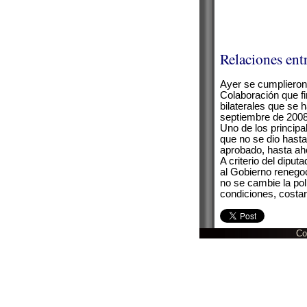
Relaciones ent
Ayer se cumplieron
Colaboración que f
bilaterales que se 
septiembre de 2008
Uno de los principa
que no se dio hast
aprobado, hasta aho
A criterio del dipu
al Gobierno renego
no se cambie la pol
condiciones, costa
Co