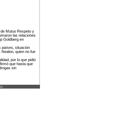
s de Mutuo Respeto y
omaron las relaciones
lip Goldberg en
 países, situación
 Nealon, quien no fue
idad, por lo que pidió
firmó que hasta que
drogas sin
os.