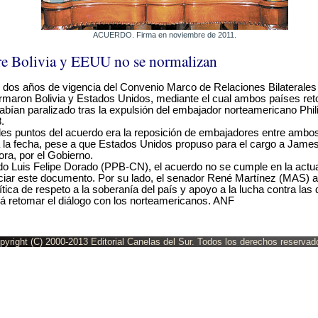
ACUERDO. Firma en noviembre de 2011.
re Bolivia y EEUU no se normalizan
 dos años de vigencia del Convenio Marco de Relaciones Bilaterale
irmaron Bolivia y Estados Unidos, mediante el cual ambos países ret
habían paralizado tras la expulsión del embajador norteamericano Phi
.
les puntos del acuerdo era la reposición de embajadores entre ambos
a la fecha, pese a que Estados Unidos propuso para el cargo a James
ra, por el Gobierno.
tado Luis Felipe Dorado (PPB-CN), el acuerdo no se cumple en la actual
ciar este documento. Por su lado, el senador René Martínez (MAS) a
ítica de respeto a la soberanía del país y apoyo a la lucha contra las 
rá retomar el diálogo con los norteamericanos. ANF
pyright (C) 2000-2013 Editorial Canelas del Sur. Todos los derechos reservad