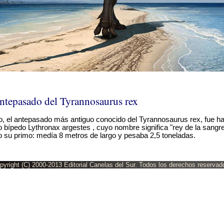
antepasado del Tyrannosaurus rex
, el antepasado más antiguo conocido del Tyrannosaurus rex, fue ha
o bípedo Lythronax argestes , cuyo nombre significa "rey de la sangre
 su primo: medía 8 metros de largo y pesaba 2,5 toneladas.
pyright (C) 2000-2013 Editorial Canelas del Sur. Todos los derechos reservad