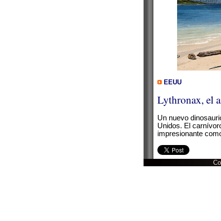
EEUU
Lythronax, el 
Un nuevo dinosaurio
Unidos. El carnívor
impresionante como
Co