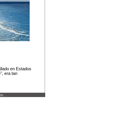
llado en Estados
", era tan
os.