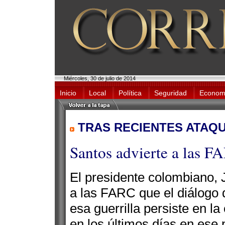
Miércoles, 30 de julio de 2014
Inicio
Local
Política
Seguridad
Econom
TRAS RECIENTES ATAQ
Santos advierte a las F
El presidente colombiano, 
a las FARC que el diálogo 
esa guerrilla persiste en l
en los últimos días en ese 