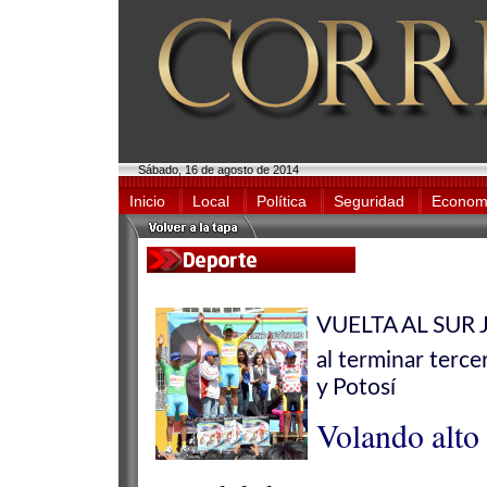
Sábado, 16 de agosto de 2014
Inicio
Local
Política
Seguridad
Econom
VUELTA AL SUR Ju
al terminar terce
y Potosí
Volando alto