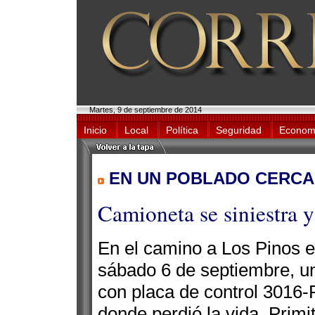
Martes, 9 de septiembre de 2014
Inicio
Local
Política
Seguridad
Econom
EN UN POBLADO CERCA
Camioneta se siniestra y
En el camino a Los Pinos e
sábado 6 de septiembre, u
con placa de control 301
donde perdió la vida, Primi