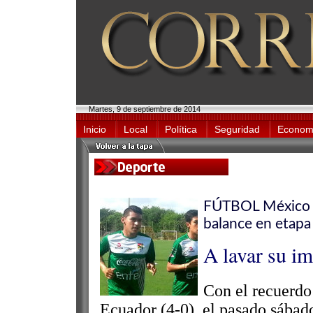
Martes, 9 de septiembre de 2014
Inicio
Local
Política
Seguridad
Econom
FÚTBOL México y 
balance en etapa
A lavar su i
Con el recuerdo
Ecuador (4-0), el pasado sábado