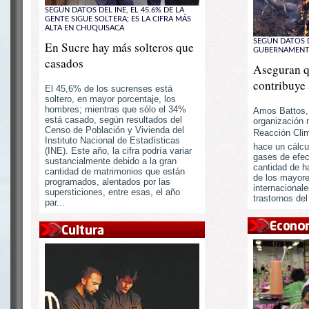
SEGÚN DATOS DEL INE, EL 45.6% DE LA
GENTE SIGUE SOLTERA; ES LA CIFRA MÁS
ALTA EN CHUQUISACA
SEGÚN DATOS 
En Sucre hay más solteros que
GUBERNAMENTA
casados
Aseguran q
contribuye 
El 45,6% de los sucrenses está
soltero, en mayor porcentaje, los
hombres; mientras que sólo el 34%
Amos Battos, 
está casado, según resultados del
organización 
Censo de Población y Vivienda del
Reacción Clim
Instituto Nacional de Estadísticas
hace un cálcu
(INE). Este año, la cifra podría variar
gases de efec
sustancialmente debido a la gran
cantidad de h
cantidad de matrimonios que están
de los mayor
programados, alentados por las
internacionale
supersticiones, entre esas, el año
trastornos del
par...