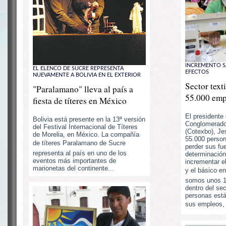
INCREMENTO SA
EL ELENCO DE SUCRE REPRESENTA
EFECTOS
NUEVAMENTE A BOLIVIA EN EL EXTERIOR
Sector text
"Paralamano" lleva al país a
55.000 empl
fiesta de títeres en México
El presidente 
Bolivia está presente en la 13ª versión
Conglomerado 
del Festival Internacional de Títeres
(Cotexbo), Je
de Morelia, en México. La compañía
55.000 person
de títeres Paralamano de Sucre
perder sus fue
representa al país en uno de los
determinació
eventos más importantes de
incrementar e
marionetas del continente...
y el básico en
somos unos 1
dentro del sect
personas está
sus empleos, 