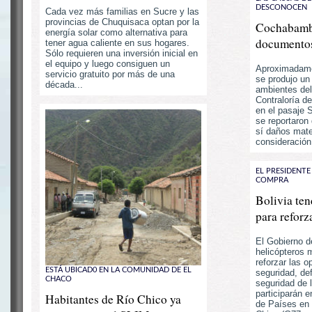
DESCONOCEN
Cada vez más familias en Sucre y las
provincias de Chuquisaca optan por la
Cochabamb
energía solar como alternativa para
documentos
tener agua caliente en sus hogares.
Sólo requieren una inversión inicial en
el equipo y luego consiguen un
Aproximadamen
servicio gratuito por más de una
se produjo un
década...
ambientes del 
Contraloría 
en el pasaje 
se reportaron
sí daños mate
consideración.
EL PRESIDENT
COMPRA
Bolivia ten
para reforz
El Gobierno de
helicópteros m
reforzar las 
ESTÁ UBICAD0 EN LA COMUNIDAD DE EL
seguridad, def
CHACO
seguridad de 
participarán 
Habitantes de Río Chico ya
de Países en 