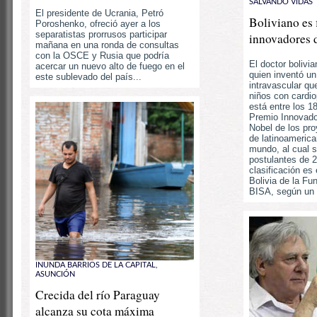
SALVANDO VIDAS
El presidente de Ucrania, Petró
Boliviano es f
Poroshenko, ofreció ayer a los
separatistas prorrusos participar
innovadores 
mañana en una ronda de consultas
con la OSCE y Rusia que podría
El doctor bolivi
acercar un nuevo alto de fuego en el
quien inventó un
este sublevado del país...
intravascular qu
niños con cardio
está entre los 18
Premio Innovado
Nobel de los pr
de latinoameric
mundo, al cual 
postulantes de 
clasificación es
Bolivia de la F
BISA, según un b
INUNDA BARRIOS DE LA CAPITAL,
ASUNCIÓN
Crecida del río Paraguay
alcanza su cota máxima