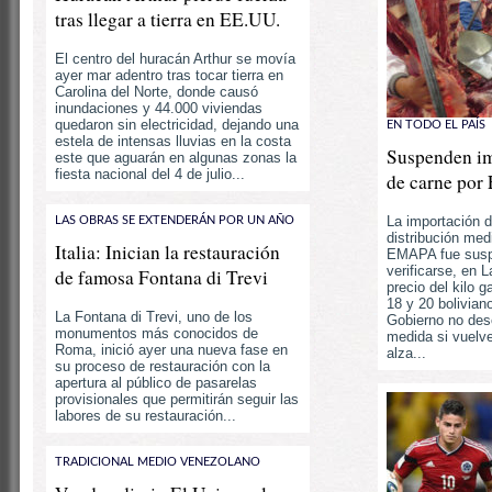
tras llegar a tierra en EE.UU.
El centro del huracán Arthur se movía
ayer mar adentro tras tocar tierra en
Carolina del Norte, donde causó
inundaciones y 44.000 viviendas
quedaron sin electricidad, dejando una
EN TODO EL PAÍS
estela de intensas lluvias en la costa
Suspenden im
este que aguarán en algunas zonas la
fiesta nacional del 4 de julio...
de carne por
La importación d
LAS OBRAS SE EXTENDERÁN POR UN AÑO
distribución medi
Italia: Inician la restauración
EMAPA fue susp
verificarse, en L
de famosa Fontana di Trevi
precio del kilo 
18 y 20 bolivian
La Fontana di Trevi, uno de los
Gobierno no desc
monumentos más conocidos de
medida si vuelve
Roma, inició ayer una nueva fase en
alza...
su proceso de restauración con la
apertura al público de pasarelas
provisionales que permitirán seguir las
labores de su restauración...
TRADICIONAL MEDIO VENEZOLANO