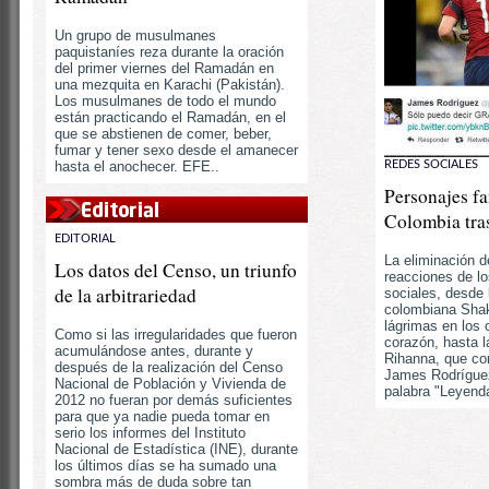
Un grupo de musulmanes
paquistaníes reza durante la oración
del primer viernes del Ramadán en
una mezquita en Karachi (Pakistán).
Los musulmanes de todo el mundo
están practicando el Ramadán, en el
que se abstienen de comer, beber,
fumar y tener sexo desde el amanecer
REDES SOCIALES
hasta el anochecer. EFE..
Personajes f
Colombia tra
EDITORIAL
La eliminación 
Los datos del Censo, un triunfo
reacciones de l
de la arbitrariedad
sociales, desde 
colombiana Shaki
lágrimas en los o
Como si las irregularidades que fueron
corazón, hasta 
acumulándose antes, durante y
Rihanna, que co
después de la realización del Censo
James Rodrígue
Nacional de Población y Vivienda de
palabra "Leyenda
2012 no fueran por demás suficientes
para que ya nadie pueda tomar en
serio los informes del Instituto
Nacional de Estadística (INE), durante
los últimos días se ha sumado una
sombra más de duda sobre tan