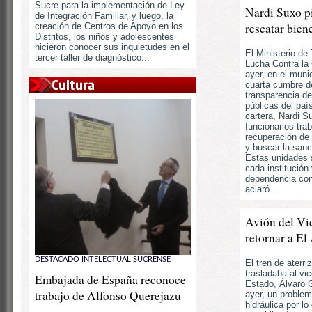
Sucre para la implementación de Ley
Nardi Suxo pi
de Integración Familiar, y luego, la
rescatar bien
creación de Centros de Apoyo en los
Distritos, los niños y adolescentes
hicieron conocer sus inquietudes en el
El Ministerio de
tercer taller de diagnóstico...
Lucha Contra la
ayer, en el munic
cuarta cumbre d
transparencia de
públicas del país
cartera, Nardi Su
funcionarios tra
recuperación de 
y buscar la sanc
Estas unidades
cada institución
dependencia con 
aclaró...
Avión del Vi
retornar a El
DESTACADO INTELECTUAL SUCRENSE
El tren de aterri
trasladaba al vi
Embajada de España reconoce
Estado, Álvaro G
trabajo de Alfonso Querejazu
ayer, un proble
hidráulica por l