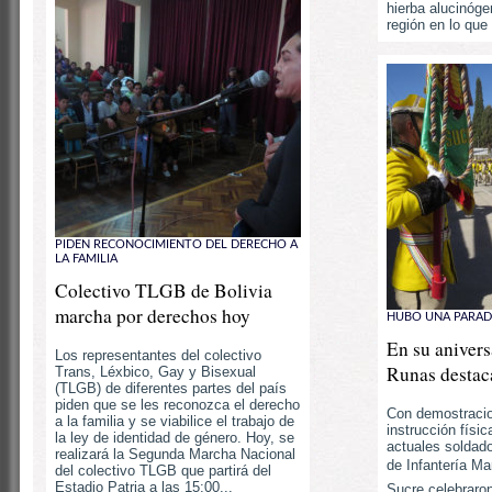
hierba alucinóge
región en lo que 
PIDEN RECONOCIMIENTO DEL DERECHO A
LA FAMILIA
Colectivo TLGB de Bolivia
marcha por derechos hoy
HUBO UNA PARAD
En su anivers
Los representantes del colectivo
Runas destac
Trans, Léxbico, Gay y Bisexual
(TLGB) de diferentes partes del país
piden que se les reconozca el derecho
Con demostracio
a la familia y se viabilice el trabajo de
instrucción físic
la ley de identidad de género. Hoy, se
actuales soldado
realizará la Segunda Marcha Nacional
de Infantería M
del colectivo TLGB que partirá del
Estadio Patria a las 15:00...
Sucre celebraro