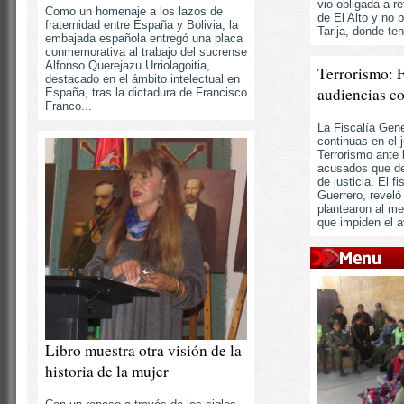
vio obligada a re
Como un homenaje a los lazos de
de El Alto y no 
fraternidad entre España y Bolivia, la
Tarija, donde ten
embajada española entregó una placa
conmemorativa al trabajo del sucrense
Alfonso Querejazu Urriolagoitia,
Terrorismo: F
destacado en el ámbito intelectual en
audiencias c
España, tras la dictadura de Francisco
Franco...
La Fiscalía Gene
continuas en el j
Terrorismo ante 
acusados que de
de justicia. El f
Guerrero, revel
plantearon al m
que impiden el av
Libro muestra otra visión de la
historia de la mujer