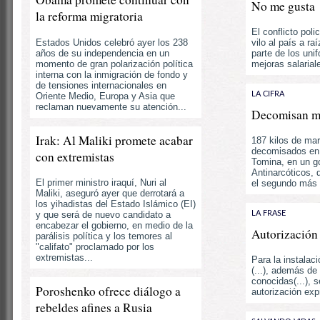
No me gusta
la reforma migratoria
El conflicto poli
Estados Unidos celebró ayer los 238
vilo al país a ra
años de su independencia en un
parte de los uni
momento de gran polarización política
mejoras salariale
interna con la inmigración de fondo y
de tensiones internacionales en
LA CIFRA
Oriente Medio, Europa y Asia que
reclaman nuevamente su atención...
Decomisan m
Irak: Al Maliki promete acabar
187 kilos de mar
decomisados en 
con extremistas
Tomina, en un g
Antinarcóticos, 
El primer ministro iraquí, Nuri al
el segundo más d
Maliki, aseguró ayer que derrotará a
los yihadistas del Estado Islámico (EI)
y que será de nuevo candidato a
LA FRASE
encabezar el gobierno, en medio de la
Autorización
parálisis política y los temores al
"califato" proclamado por los
extremistas...
Para la instalaci
(...), además de
conocidas(...), 
Poroshenko ofrece diálogo a
autorización exp
rebeldes afines a Rusia